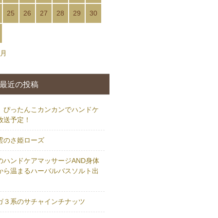
25
26
27
28
29
30
2月
最近の投稿
24 ぴったんこカンカンでハンドケ
放送予定！
雲のさ姫ローズ
のハンドケアマッサージAND身体
から温まるハーバルバスソルト出
ガ３系のサチャインチナッツ