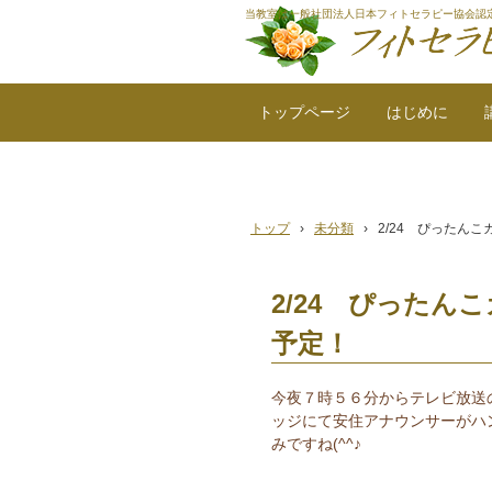
当教室は一般社団法人日本フィトセラピー協会認
トップページ
はじめに
トップ
›
未分類
›
2/24 ぴったん
2/24 ぴった
予定！
今夜７時５６分からテレビ放送
ッジにて安住アナウンサーがハ
みですね(^^♪