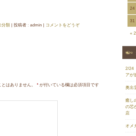
24
31
未分類
|
投稿者 : admin
|
コメントをどうぞ
« 
2/
アが
ことはありません。
*
が付いている欄は必須項目です
奥出
癒し
の芯
店
オメ