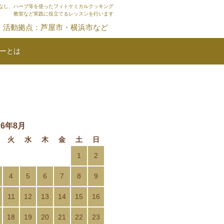
なし、ハーブ等を使ったフィトケミカルクッキング
教室など実践に役立てるレッスンを行います
活動拠点：芦屋市・横浜市など
ーとは
26年8月
火
水
木
金
土
日
1
2
4
5
6
7
8
9
11
12
13
14
15
16
18
19
20
21
22
23