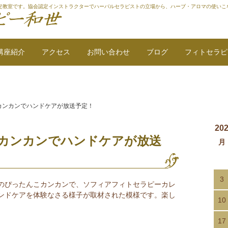
定教室です。協会認定インストラクターでハーバルセラピストの立場から、ハーブ・アロマの使いこ
講座紹介
アクセス
お問い合わせ
ブログ
フィトセラピ
こカンカンでハンドケアが放送予定！
20
んこカンカンでハンドケアが放送
月
3
のぴったんこカンカンで、ソフィアフィトセラピーカレ
ンドケアを体験なさる様子が取材された模様です。楽し
10
17