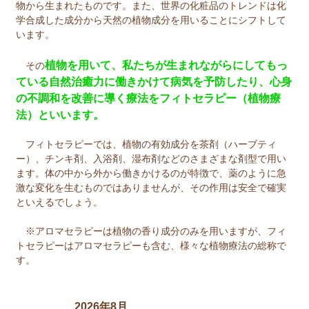
物から生まれたものです。また、世界の化粧品のトレンドは化
学合成した成分から天然の植物成分を用いることにシフトして
います。
植物を用いて、私たちが生まれながらにしてもっ
その
ている自然治癒力に働きかけて病気を予防したり、心身
の不調和を改善に導く療法をフィトセラピー（植物療
法）といいます。
フィトセラピーでは、植物の有効成分を茶剤（ハーブティ
ー）、チンキ剤、入浴剤、湿布剤などのさまざまな剤型で用い
ます。体の中から外から働きかけるのが特徴で、薬のように急
激な変化を生むものではありませんが、その作用は安全で確実
といえるでしょう。
※アロマセラピーは植物の香り成分のみを用いますが、フィ
トセラピーはアロマセラピーも含む、様々な植物療法の総称で
す。
2026年8月