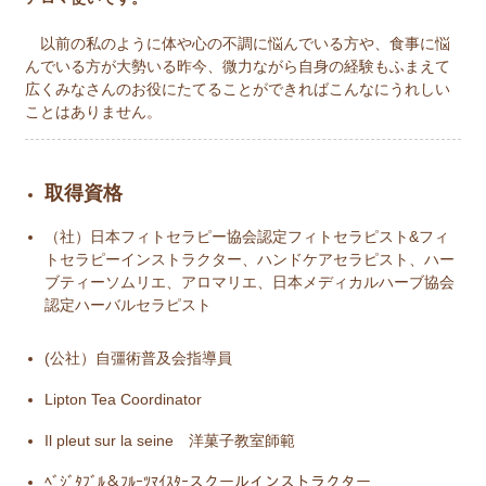
以前の私のように体や心の不調に悩んでいる方や、食事に悩
んでいる方が大勢いる昨今、微力ながら自身の経験もふまえて
広くみなさんのお役にたてることができればこんなにうれしい
ことはありません。
取得資格
（社）日本フィトセラピー協会認定フィトセラピスト&フィ
トセラピーインストラクター、ハンドケアセラピスト、ハー
ブティーソムリエ、アロマリエ、日本メディカルハーブ協会
認定ハーバルセラピスト
(公社）自彊術普及会指導員
Lipton Tea Coordinator
Il pleut sur la seine 洋菓子教室師範
ﾍﾞｼﾞﾀﾌﾞﾙ＆ﾌﾙｰﾂﾏｲｽﾀｰスクールインストラクター