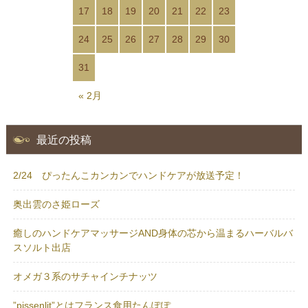
17
18
19
20
21
22
23
24
25
26
27
28
29
30
31
« 2月
最近の投稿
2/24 ぴったんこカンカンでハンドケアが放送予定！
奥出雲のさ姫ローズ
癒しのハンドケアマッサージAND身体の芯から温まるハーバルバ
スソルト出店
オメガ３系のサチャインチナッツ
”pissenlit”とはフランス食用たんぽぽ